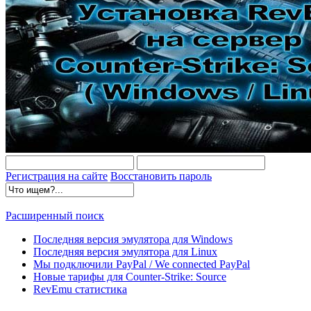
Регистрация на сайте
Восстановить пароль
Расширенный поиск
Последняя версия эмулятора для Windows
Последняя версия эмулятора для Linux
Мы подключили PayPal / We connected PayPal
Новые тарифы для Counter-Strike: Source
RevEmu статистика