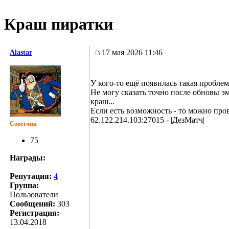
Краш пиратки
17 мая 2026 11:46
Alastar
У кого-то ещё появилась такая проблем
Не могу сказать точно после обновы эм
краш...
Если есть возможность - то можно пров
62.122.214.103:27015 - |ДезМатч|
Советчик
75
Награды:
Репутация:
4
Группа:
Пользователи
Сообщений:
303
Регистрация:
13.04.2018