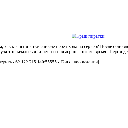
а, как краш пиратки с после перезахода на сервер? После обновл
уля это началось или нет, но примерно в это же время.. Переход
ерить - 62.122.215.140:55555 - |Гонка вооружений|