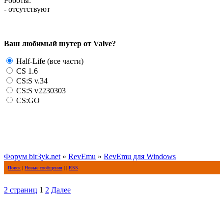
Роботы:
- отсутствуют
Ваш любимый шутер от Valve?
Half-Life (все части)
CS 1.6
CS:S v.34
CS:S v2230303
CS:GO
Форум bir3yk.net
»
RevEmu
»
RevEmu для Windows
Поиск
|
Новые сообщения
| |
RSS
2 страниц
1
2
Далее