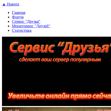
▲ Наверх
Главная
Форум
Сервис "Друзья"
Мониторинг "Друзей"
Статистика