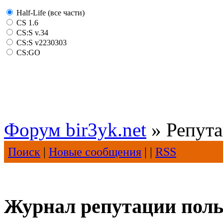
Half-Life (все части)
CS 1.6
CS:S v.34
CS:S v2230303
CS:GO
Форум bir3yk.net
» Репут
Поиск
|
Новые сообщения
| |
RSS
Журнал репутации польз