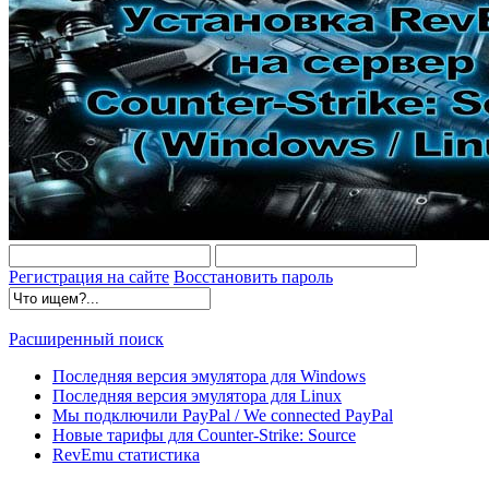
Регистрация на сайте
Восстановить пароль
Расширенный поиск
Последняя версия эмулятора для Windows
Последняя версия эмулятора для Linux
Мы подключили PayPal / We connected PayPal
Новые тарифы для Counter-Strike: Source
RevEmu статистика