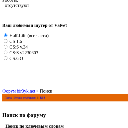
Роботы:
- отсутствуют
Ваш любимый шутер от Valve?
Half-Life (все части)
CS 1.6
CS:S v.34
CS:S v2230303
CS:GO
Форум bir3yk.net
» Поиск
Поиск
|
Новые сообщения
| |
RSS
Поиск по форуму
Поиск по ключевым словам