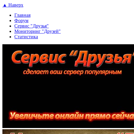
▲ Наверх
Главная
Форум
Сервис "Друзья"
Мониторинг "Друзей"
Статистика