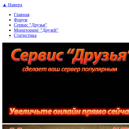
▲ Наверх
Главная
Форум
Сервис "Друзья"
Мониторинг "Друзей"
Статистика