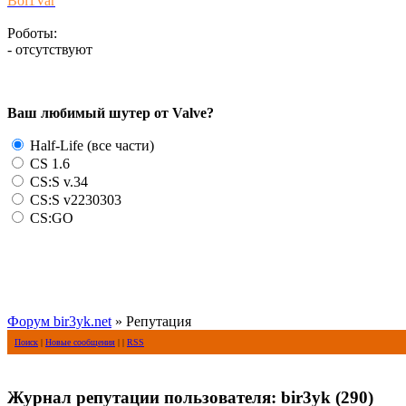
Bol1Var
Роботы:
- отсутствуют
Ваш любимый шутер от Valve?
Half-Life (все части)
CS 1.6
CS:S v.34
CS:S v2230303
CS:GO
Форум bir3yk.net
» Репутация
Поиск
|
Новые сообщения
| |
RSS
Журнал репутации пользователя: bir3yk (290)