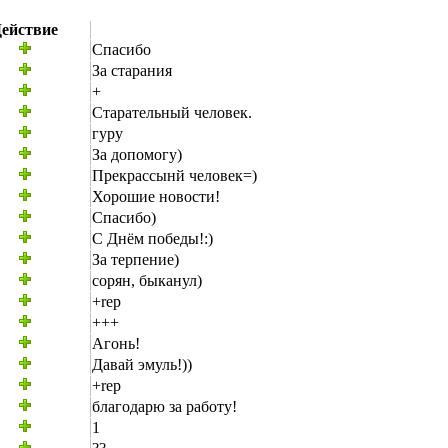
ействие
Спасибо
За старания
+
Старательный человек.
гуру
За допомогу)
Прекрассынй человек=)
Хорошие новости!
Спасибо)
С Днём победы!:)
За терпение)
сорян, быканул)
+rep
+++
Агонь!
Давай эмуль!))
+rep
благодарю за работу!
1