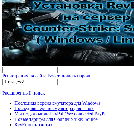
Регистрация на сайте
Восстановить пароль
Расширенный поиск
Последняя версия эмулятора для Windows
Последняя версия эмулятора для Linux
Мы подключили PayPal / We connected PayPal
Новые тарифы для Counter-Strike: Source
RevEmu статистика