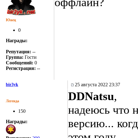
оффлайн?
Юнец
0
Награды:
Репутация:
--
Группа:
Гости
Сообщений:
0
Регистрация:
--
25 августа 2022 23:37
bir3yk
DDNatsu
,
Легенда
надеюсь что 
150
версию... ког
Награды:
этом году.