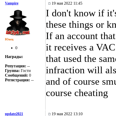
19 мая 2022 11:45
Vampire
I don't know if it
these things or k
If an account tha
Юнец
it receives a VAC
0
that used the sam
Награды:
Репутация:
--
infraction will al
Группа:
Гости
Сообщений:
0
and of course smu
Регистрация:
--
course cheating
19 мая 2022 13:10
update2021