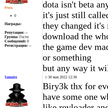
dota isn't beta a
Юнец
it's just still cal
0
they changed it's
Награды:
Репутация:
--
download the who
Группа:
Гости
Сообщений:
0
the game dev made
Регистрация:
--
or something
but any way it wi
30 мая 2022 12:36
Vampire
Biry3k thx for eve
have some one wh
like revloader an