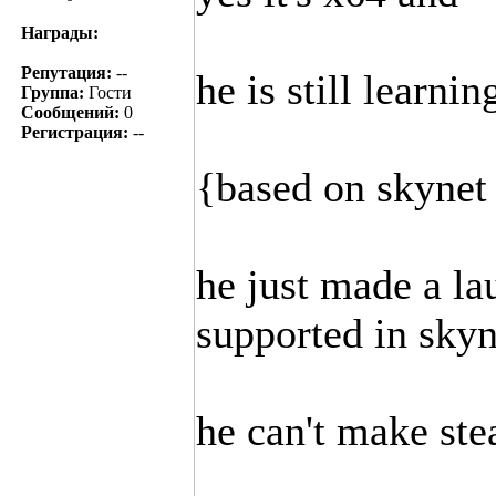
Награды:
Репутация:
--
he is still learn
Группа:
Гости
Сообщений:
0
Регистрация:
--
{based on skynet
he just made a lau
supported in skyn
he can't make ste