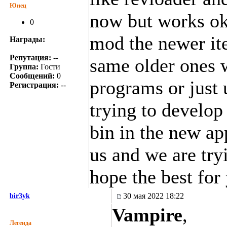
Юнец
now but works ok 
0
mod the newer ite
Награды:
Репутация:
--
same older ones 
Группа:
Гости
Сообщений:
0
programs or just
Регистрация:
--
trying to develop
bin in the new ap
us and we are try
hope the best fo
30 мая 2022 18:22
bir3yk
Vampire
,
Легенда