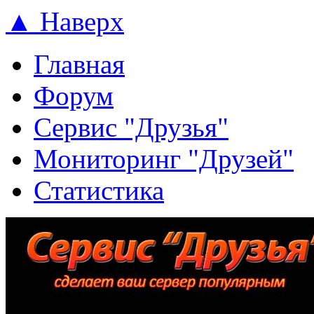
▲ Наверх
Главная
Форум
Сервис "Друзья"
Мониторинг "Друзей"
Статистика