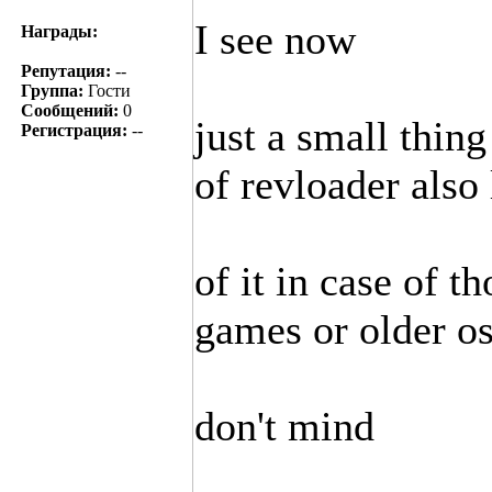
I see now
Награды:
Репутация:
--
Группа:
Гости
Сообщений:
0
just a small thin
Регистрация:
--
of revloader also
of it in case of t
games or older o
don't mind