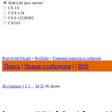
Half-Life (все части)
CS 1.6
CS:S v.34
CS:S v2230303
CS:GO
Форум bir3yk.net
»
RevEmu
»
Главные новости и события
Поиск
|
Новые сообщения
| |
RSS
36 страниц
1
2
3
...
34
35
36
Далее