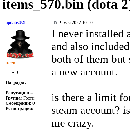
items_570.bin (dota 2
19 мая 2022 10:10
update2021
I never installed
and also included 
both of them but 
Юнец
a new account.
0
Награды:
Репутация:
--
is there a limit f
Группа:
Гости
Сообщений:
0
steam account? is
Регистрация:
--
me crazy.