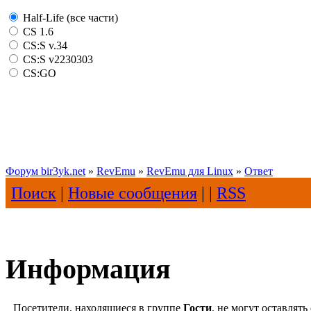
Half-Life (все части)
CS 1.6
CS:S v.34
CS:S v2230303
CS:GO
Форум bir3yk.net
»
RevEmu
»
RevEmu для Linux
»
Ответ
Поиск
|
Новые сообщения
| |
RSS
Информация
Посетители, находящиеся в группе
Гости
, не могут оставлят