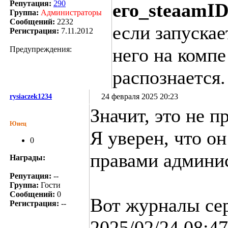
Репутация:
290
его_steaamID
Группа:
Администраторы
Сообщений:
2232
если запускае
Регистрация:
7.11.2012
него на компе
Предупреждения:
распознается.
24 февраля 2025 20:23
rysiaczek1234
Значит, это не 
Юнец
Я уверен, что он
0
правами админи
Награды:
Репутация:
--
Группа:
Гости
Сообщений:
0
Вот журналы сер
Регистрация:
--
2025/02/24 08:47