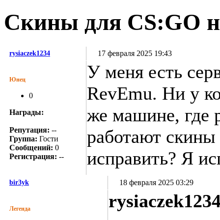
Скины для CS:GO н
17 февраля 2025 19:43
rysiaczek1234
У меня есть се
Юнец
RevEmu. Ни у ко
0
же машине, где 
Награды:
Репутация:
--
работают скины (
Группа:
Гости
Сообщений:
0
исправить? Я ис
Регистрация:
--
18 февраля 2025 03:29
bir3yk
rysiaczek123
Легенда