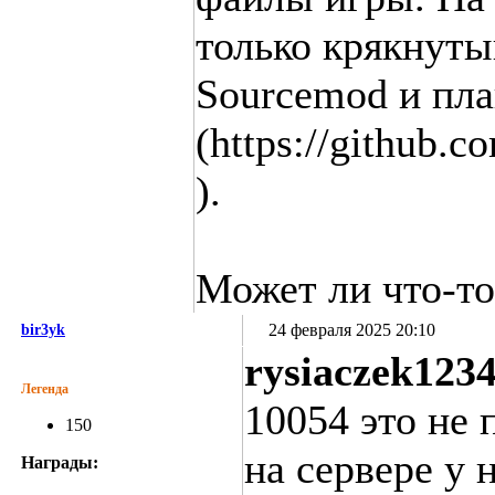
только крякнуты
Sourcemod и пла
(https://github.
).
Может ли что-то
24 февраля 2025 20:10
bir3yk
rysiaczek123
Легенда
10054 это не п
150
на сервере у
Награды: