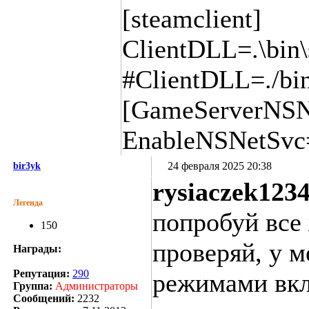
[steamclient]
ClientDLL=.\bin\
#ClientDLL=./bin
[GameServerNSN
EnableNSNetSv
24 февраля 2025 20:38
bir3yk
rysiaczek123
Легенда
попробуй все
150
проверяй, у м
Награды:
Репутация:
290
режимами вк
Группа:
Администраторы
Сообщений:
2232