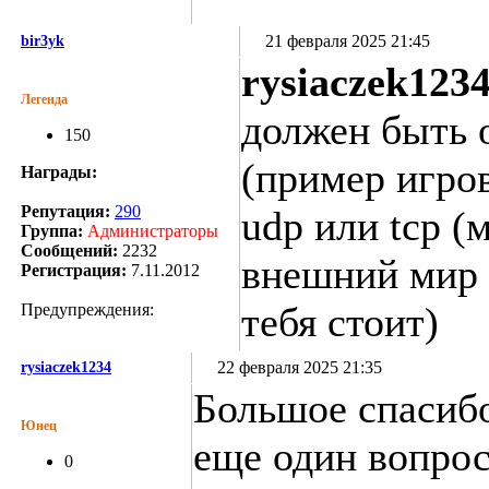
21 февраля 2025 21:45
bir3yk
rysiaczek123
Легенда
должен быть
150
(пример игро
Награды:
Репутация:
290
udp или tcp (
Группа:
Администраторы
Сообщений:
2232
внешний мир 
Регистрация:
7.11.2012
тебя стоит)
Предупреждения:
22 февраля 2025 21:35
rysiaczek1234
Большое спасибо
Юнец
еще один вопрос
0