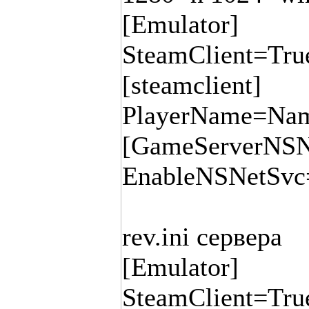
[Emulator]
SteamClient=Tru
[steamclient]
PlayerName=Na
[GameServerNSN
EnableNSNetSv
rev.ini сервера
[Emulator]
SteamClient=Tru