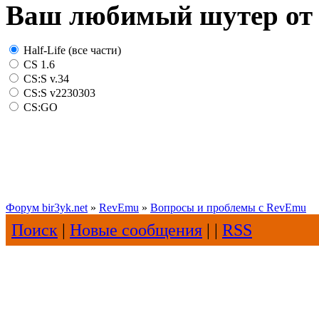
Ваш любимый шутер от 
Half-Life (все части)
CS 1.6
CS:S v.34
CS:S v2230303
CS:GO
Форум bir3yk.net
»
RevEmu
»
Вопросы и проблемы с RevEmu
Поиск
|
Новые сообщения
| |
RSS