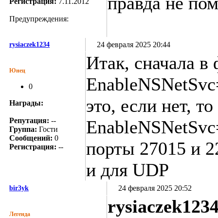
правда не по
Регистрация:
7.11.2012
Предупреждения:
24 февраля 2025 20:44
rysiaczek1234
Итак, сначала в 
Юнец
EnableNSNetSvc=
0
это, если нет, т
Награды:
Репутация:
--
EnableNSNetSvc
Группа:
Гости
Сообщений:
0
порты 27015 и 2
Регистрация:
--
и для UDP
24 февраля 2025 20:52
bir3yk
rysiaczek123
Легенда