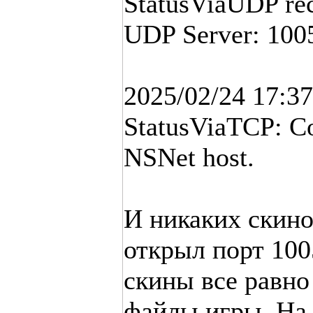
StatusViaUDP rec
UDP Server: 100
2025/02/24 17:
StatusViaTCP: Co
NSNet host.
И никаких скино
открыл порт 100
скины все равно
файлы игры. На