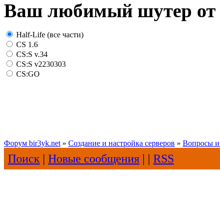
Ваш любимый шутер от 
Half-Life (все части)
CS 1.6
CS:S v.34
CS:S v2230303
CS:GO
Форум bir3yk.net
»
Создание и настройка серверов
»
Вопросы и
Поиск
|
Новые сообщения
| |
RSS