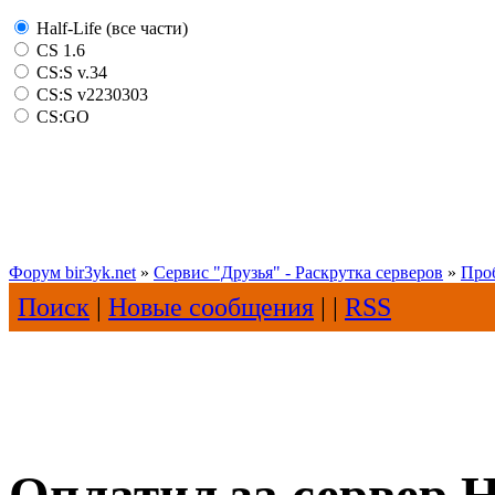
Half-Life (все части)
CS 1.6
CS:S v.34
CS:S v2230303
CS:GO
Форум bir3yk.net
»
Сервис "Друзья" - Раскрутка серверов
»
Про
Поиск
|
Новые сообщения
| |
RSS