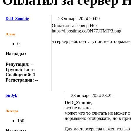
Оплатил за сервер 
23 января 2024 20:09
DeD_Zombie
Оплатил за сервер НО
https://i.postimg.cc/0N77JTMT/3.png
Юнец
а сервер работает , тут он не отображает
0
Награды:
Репутация:
--
Группа:
Гости
Сообщений:
0
Регистрация:
--
23 января 2024 23:25
bir3yk
DeD_Zombie
,
это не важно.
Легенда
может что то считать не может с
нормально отображать, но в прин
150
Для мастерсервера важен только i
Награды: