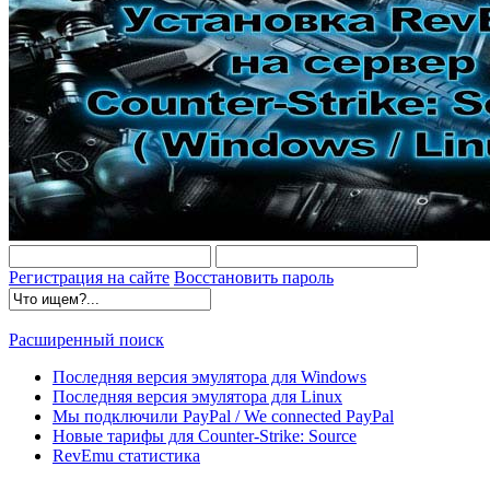
Регистрация на сайте
Восстановить пароль
Расширенный поиск
Последняя версия эмулятора для Windows
Последняя версия эмулятора для Linux
Мы подключили PayPal / We connected PayPal
Новые тарифы для Counter-Strike: Source
RevEmu статистика