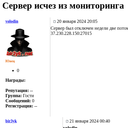
Сервер исчез из мониторинга
20 января 2024 20:05
volodin
Сервер был отключен недели две потому
37.230.228.150:27015
Юнец
0
Награды:
Репутация:
--
Группа:
Гости
Сообщений:
0
Регистрация:
--
21 января 2024 00:40
bir3yk
volodin
,