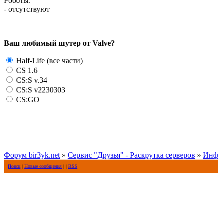
Роботы:
- отсутствуют
Ваш любимый шутер от Valve?
Half-Life (все части)
CS 1.6
CS:S v.34
CS:S v2230303
CS:GO
Форум bir3yk.net
»
Сервис "Друзья" - Раскрутка серверов
»
Инф
Поиск
|
Новые сообщения
| |
RSS