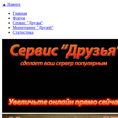
▲ Наверх
Главная
Форум
Сервис "Друзья"
Мониторинг "Друзей"
Статистика