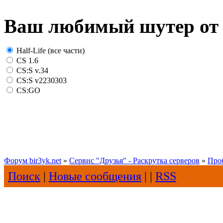
Ваш любимый шутер от 
Half-Life (все части)
CS 1.6
CS:S v.34
CS:S v2230303
CS:GO
Форум bir3yk.net
»
Сервис "Друзья" - Раскрутка серверов
»
Про
Поиск
|
Новые сообщения
| |
RSS