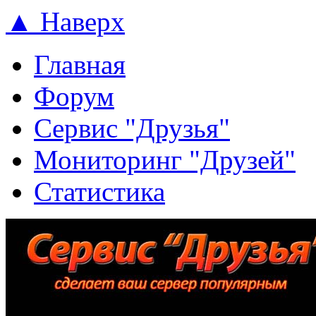
▲ Наверх
Главная
Форум
Сервис "Друзья"
Мониторинг "Друзей"
Статистика