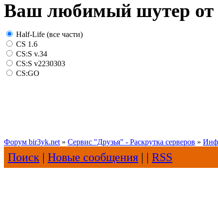
Ваш любимый шутер от 
Half-Life (все части)
CS 1.6
CS:S v.34
CS:S v2230303
CS:GO
Форум bir3yk.net
»
Сервис "Друзья" - Раскрутка серверов
»
Инф
Поиск
|
Новые сообщения
| |
RSS