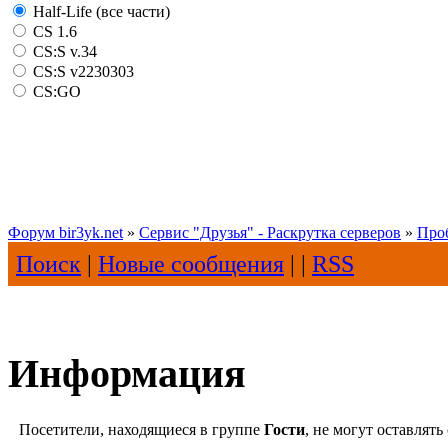
Half-Life (все части)
CS 1.6
CS:S v.34
CS:S v2230303
CS:GO
Форум bir3yk.net
»
Сервис "Друзья" - Раскрутка серверов
»
Про
Поиск
|
Новые сообщения
| |
RSS
Информация
Посетители, находящиеся в группе
Гости
, не могут оставлят