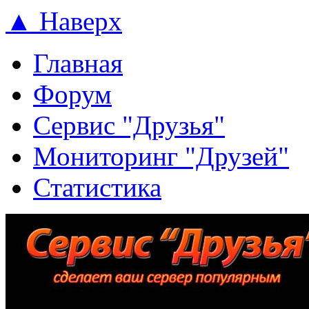
▲ Наверх
Главная
Форум
Сервис "Друзья"
Мониторинг "Друзей"
Статистика