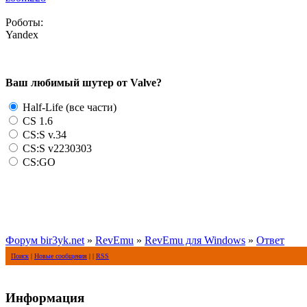
Роботы:
Yandex
Ваш любимый шутер от Valve?
Half-Life (все части)
CS 1.6
CS:S v.34
CS:S v2230303
CS:GO
Форум bir3yk.net
»
RevEmu
»
RevEmu для Windows
»
Ответ
Поиск
|
Новые сообщения
| |
RSS
Информация