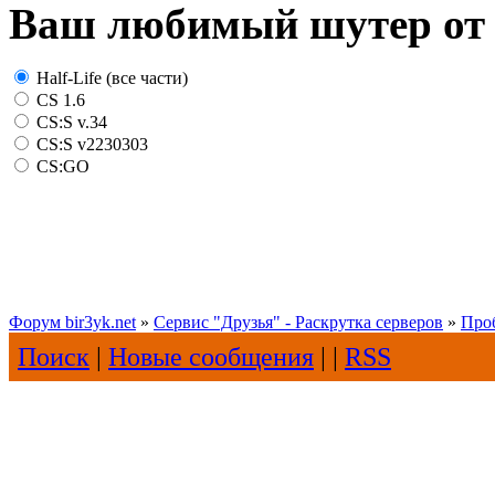
Ваш любимый шутер от 
Half-Life (все части)
CS 1.6
CS:S v.34
CS:S v2230303
CS:GO
Форум bir3yk.net
»
Сервис "Друзья" - Раскрутка серверов
»
Про
Поиск
|
Новые сообщения
| |
RSS