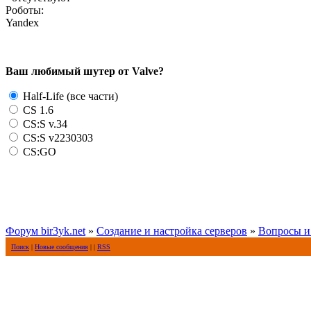
Роботы:
Yandex
Ваш любимый шутер от Valve?
Half-Life (все части)
CS 1.6
CS:S v.34
CS:S v2230303
CS:GO
Форум bir3yk.net
»
Создание и настройка серверов
»
Вопросы и
Поиск
|
Новые сообщения
| |
RSS