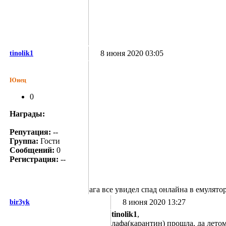
8 июня 2020 03:05
tinolik1
Юнец
0
Награды:
Репутация:
--
Группа:
Гости
Сообщений:
0
Регистрация:
--
ага все увидел спад онлайна в емулято
8 июня 2020 13:27
bir3yk
tinolik1
,
лафа(карантин) прошла, да лето