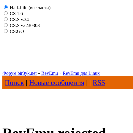
Half-Life (все части)
CS 1.6
CS:S v.34
CS:S v2230303
CS:GO
Форум bir3yk.net
»
RevEmu
»
RevEmu для Linux
Поиск
|
Новые сообщения
| |
RSS