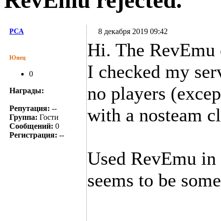
RevEmu rejected.
8 декабря 2019 09:42
PCA
Hi. The RevEmu 
Юнец
I checked my ser
0
no players (excep
Награды:
Репутация:
--
with a nosteam cl
Группа:
Гости
Сообщений:
0
Регистрация:
--
Used RevEmu in t
seems to be some