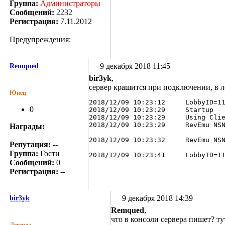
Группа:
Администраторы
Сообщений:
2232
Регистрация:
7.11.2012
Предупреждения:
9 декабря 2018 11:45
Remqued
bir3yk
,
сервер крашится при подключении, в ло
Юнец
2018/12/09 10:23:12 	LobbyID=117911013479586001025

0
2018/12/09 10:23:29 	Startup

2018/12/09 10:23:29 	Using ClientDll \"bin/steamclient_valve.so\"

2018/12/09 10:23:29 	RevEmu NSNet(UDP) Service started port 22017

Награды:
2018/12/09 10:23:32 	RevEmu NSNet(UDP) Service started port 22017

Репутация:
--
Группа:
Гости
2018/12/09 10:23:
Сообщений:
0
Регистрация:
--
9 декабря 2018 14:39
bir3yk
Remqued
,
что в консоли сервера пишет? ту
Легенда