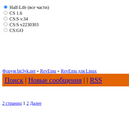
Half-Life (все части)
CS 1.6
CS:S v.34
CS:S v2230303
CS:GO
Форум bir3yk.net
»
RevEmu
»
RevEmu для Linux
Поиск
|
Новые сообщения
| |
RSS
2 страниц
1
2
Далее