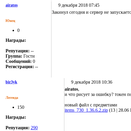
9 декабря 2018 07:45
airatos
Закинул сегодня и сервер не запускае
Юнец
0
Награды:
Репутация:
--
Группа:
Гости
Сообщений:
0
Регистрация:
--
9 декабря 2018 10:36
bir3yk
airatos
,
и что рисует за ошибку? токен 
Легенда
новый файл с предметами
150
items_730_1.36.6.2.zip
(13 | 28.06
Награды:
Репутация:
290