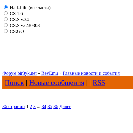
Half-Life (все части)
CS 1.6
CS:S v.34
CS:S v2230303
CS:GO
Форум bir3yk.net
»
RevEmu
»
Главные новости и события
Поиск
|
Новые сообщения
| |
RSS
36 страниц
1
2
3
...
34
35
36
Далее