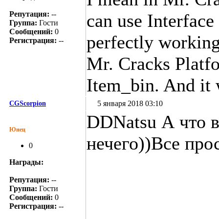
Репутация:
--
can use Interface
Группа:
Гости
Сообщений:
0
perfectly working
Регистрация:
--
Mr. Cracks Platf
Item_bin. And it 
5 января 2018 03:10
CGScorpion
DDNatsu А что 
Юнец
нечего))Все прос
0
Награды:
Репутация:
--
Группа:
Гости
Сообщений:
0
Регистрация:
--