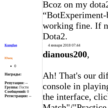
Bcoz on my dota2
“BotExperiment-b
working fine. If n
Dota2.
4 января 2018 07:44
Kunglao
dianous200
,
Юнец
0
Ah! That's our di
Награды:
Репутация:
--
console in playi
Группа:
Гости
Сообщений:
0
the interface, cli
Регистрация:
--
Match"/"Practice