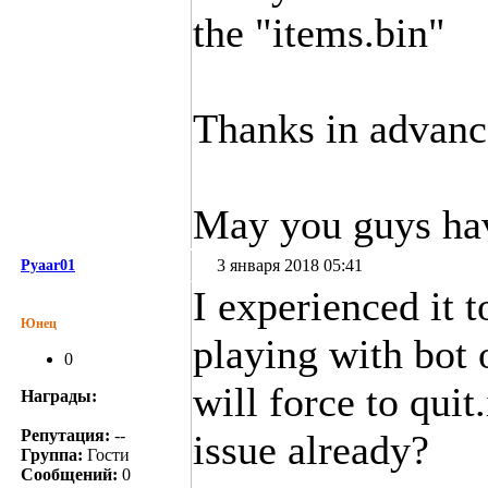
the "items.bin"
Thanks in advanc
May you guys hav
3 января 2018 05:41
Pyaar01
I experienced it 
Юнец
playing with bot 
0
will force to qui
Награды:
Репутация:
--
issue already?
Группа:
Гости
Сообщений:
0