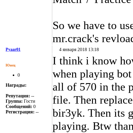
So we have to use
mr.crack's revloa
4 января 2018 13:18
Pyaar01
I think i know how
Юнец
when playing bot 
0
all of 570 in the
Награды:
Репутация:
--
file. Then replace
Группа:
Гости
Сообщений:
0
bir3yk. Then its
Регистрация:
--
playing. Btw than