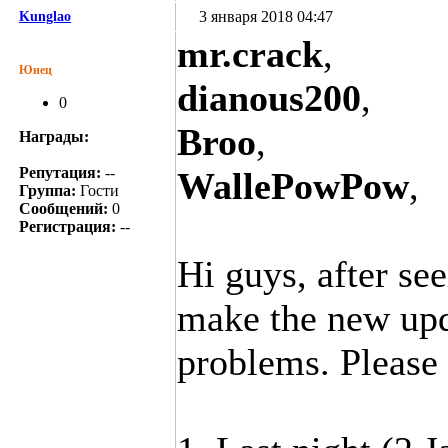
3 января 2018 04:47
Kunglao
mr.crack
,
Юнец
dianous200
,
0
Broo
,
Награды:
Репутация:
--
WallePowPow
,
Группа:
Гости
Сообщений:
0
Регистрация:
--
Hi guys, after see
make the new upd
problems. Please 