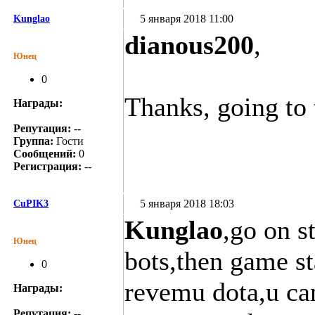
5 января 2018 11:00
Kunglao
dianous200
,
Юнец
0
Thanks, going to t
Награды:
Репутация:
--
Группа:
Гости
Сообщений:
0
Регистрация:
--
5 января 2018 18:03
CuPIK3
Kunglao
,go on s
Юнец
bots,then game st
0
revemu dota,u can
Награды:
Репутация:
--