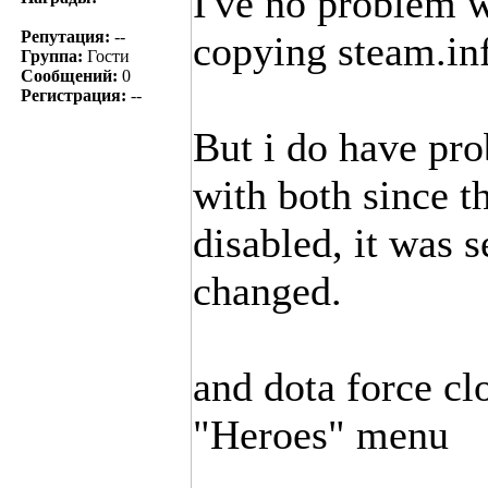
I've no problem w
Репутация:
--
copying steam.inf
Группа:
Гости
Сообщений:
0
Регистрация:
--
But i do have pro
with both since 
disabled, it was 
changed.
and dota force cl
"Heroes" menu