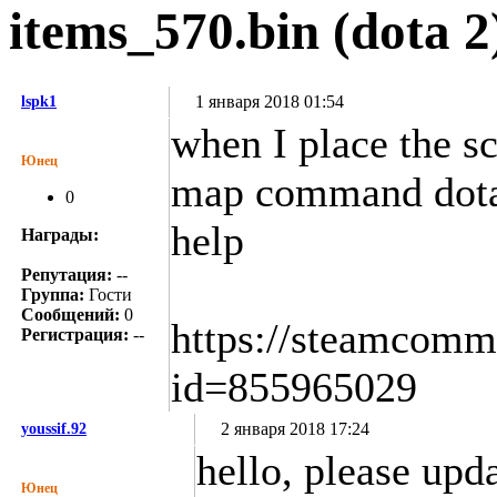
items_570.bin (dota 2
1 января 2018 01:54
lspk1
when I place the sc
Юнец
map command dota i
0
help
Награды:
Репутация:
--
Группа:
Гости
Сообщений:
0
https://steamcommu
Регистрация:
--
id=855965029
2 января 2018 17:24
youssif.92
hello, please upd
Юнец