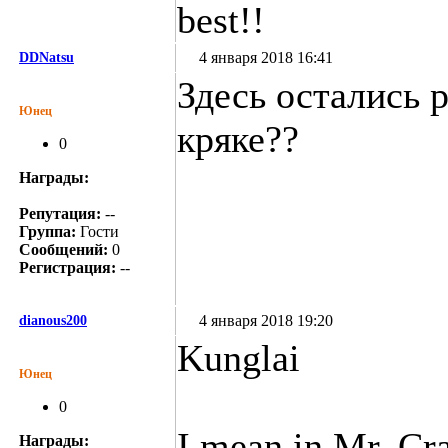
best!!
4 января 2018 16:41
DDNatsu
Здесь остались 
Юнец
кряке??
0
Награды:
Репутация:
--
Группа:
Гости
Сообщений:
0
Регистрация:
--
4 января 2018 19:20
dianous200
Kunglai
Юнец
0
I mean in Mr. Cra
Награды: