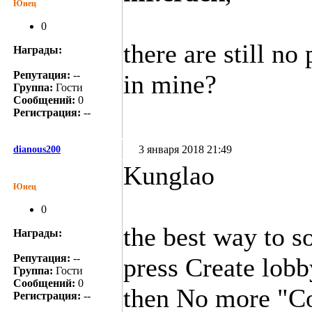
Юнец
0
there are still no 
Награды:
Репутация:
--
in mine?
Группа:
Гости
Сообщений:
0
Регистрация:
--
3 января 2018 21:49
dianous200
Kunglao
Юнец
0
the best way to s
Награды:
Репутация:
--
press Create lob
Группа:
Гости
Сообщений:
0
then No more "Con
Регистрация:
--