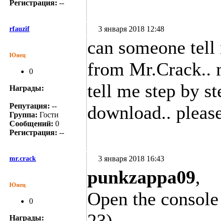
Регистрация:
--
3 января 2018 12:48
rfauzif
can someone tell
Юнец
from Mr.Crack.. m
0
tell me step by s
Награды:
Репутация:
--
download.. please
Группа:
Гости
Сообщений:
0
Регистрация:
--
3 января 2018 16:43
mr.crack
punkzappa09
,
Юнец
Open the consol
0
23).
Награды: