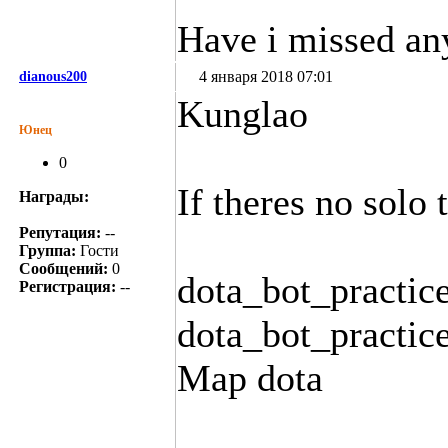
Have i missed an
4 января 2018 07:01
dianous200
Kunglao
Юнец
0
If theres no solo
Награды:
Репутация:
--
Группа:
Гости
Сообщений:
0
dota_bot_practi
Регистрация:
--
dota_bot_practice
Map dota