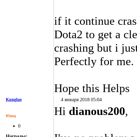
if it continue cra
Dota2 to get a cle
crashing but i jus
Perfectly for me.
Hope this Helps
4 января 2018 05:04
Kunglao
Hi
dianous200
,
Юнец
0
Награды: