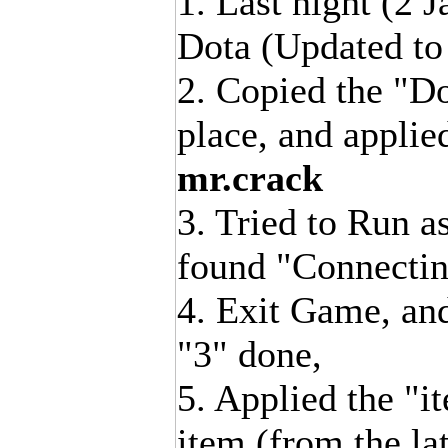
1. Last night (2 
Dota (Updated to
2. Copied the "Do
place, and applie
mr.crack
3. Tried to Run a
found "Connecting
4. Exit Game, an
"3" done,
5. Applied the "i
item (from the la