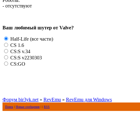
Роботы:
- отсутствуют
Ваш любимый шутер от Valve?
Half-Life (все части)
CS 1.6
CS:S v.34
CS:S v2230303
CS:GO
Форум bir3yk.net
»
RevEmu
»
RevEmu для Windows
Поиск
|
Новые сообщения
| |
RSS