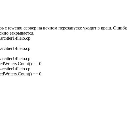
ерь с rewemu сервер на вечном перезапуске уходит в краш. Ошибк
окно закрывается.
rc\tier1\fileio.cp
rc\tier1\fileio.cp
rc\tier1\fileio.cp
redWriters.Count() == 0
rc\tier1\fileio.cp
redWriters.Count() == 0