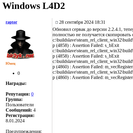
Windows L4D2
28 сентября 2024 18:31
raptor
Обновил сервак до версии 2.2.4.1, теп
полностью не получается скопировать 
c:\buildslave\steam_rel_client_win32\build\s
p (4858) : Assertion Failed: s_bExit
c:\buildslave\steam_rel_client_win32\build\s
p (4858) : Assertion Failed: s_bExit
c:\buildslave\steam_rel_client_win32\build\s
Юнец
p (4860) : Assertion Failed: m_vecRegiste
c:\buildslave\steam_rel_client_win32\build\s
0
p (4860) : Assertion Failed: m_vecRegiste
Награды:
Репутация:
0
Группа:
Пользователи
Сообщений:
4
Регистрация:
8.01.2024
Предупреждения: