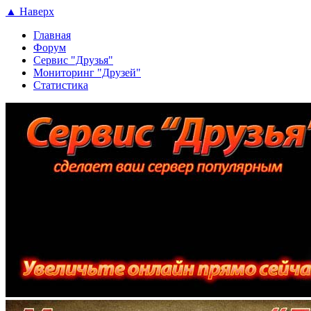
▲ Наверх
Главная
Форум
Сервис "Друзья"
Мониторинг "Друзей"
Статистика