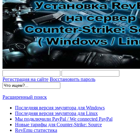
Регистрация на сайте
Восстановить пароль
Расширенный поиск
Последняя версия эмулятора для Windows
Последняя версия эмулятора для Linux
Мы подключили PayPal / We connected PayPal
Новые тарифы для Counter-Strike: Source
RevEmu статистика