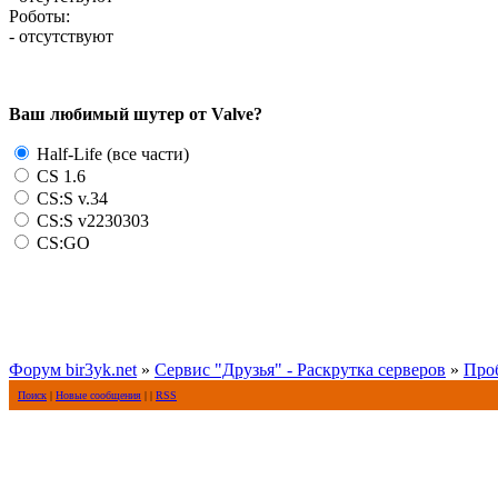
Роботы:
- отсутствуют
Ваш любимый шутер от Valve?
Half-Life (все части)
CS 1.6
CS:S v.34
CS:S v2230303
CS:GO
Форум bir3yk.net
»
Сервис "Друзья" - Раскрутка серверов
»
Про
Поиск
|
Новые сообщения
| |
RSS