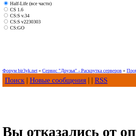
Half-Life (все части)
CS 1.6
CS:S v.34
CS:S v2230303
CS:GO
Форум bir3yk.net
»
Сервис "Друзья" - Раскрутка серверов
»
Про
Поиск
|
Новые сообщения
| |
RSS
Вы отказались от о