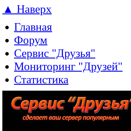
▲ Наверх
Главная
Форум
Сервис "Друзья"
Мониторинг "Друзей"
Статистика