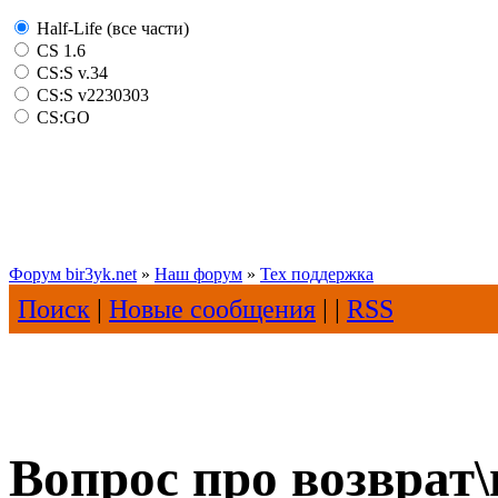
Half-Life (все части)
CS 1.6
CS:S v.34
CS:S v2230303
CS:GO
Форум bir3yk.net
»
Наш форум
»
Тех поддержка
Поиск
|
Новые сообщения
| |
RSS
Вопрос про возврат\