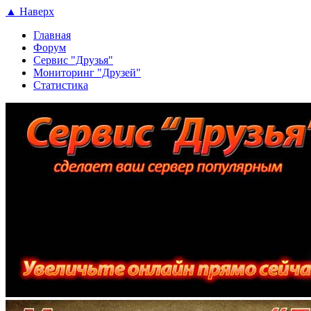
▲ Наверх
Главная
Форум
Сервис "Друзья"
Мониторинг "Друзей"
Статистика