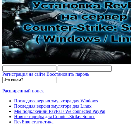
Регистрация на сайте
Восстановить пароль
Расширенный поиск
Последняя версия эмулятора для Windows
Последняя версия эмулятора для Linux
Мы подключили PayPal / We connected PayPal
Новые тарифы для Counter-Strike: Source
RevEmu статистика