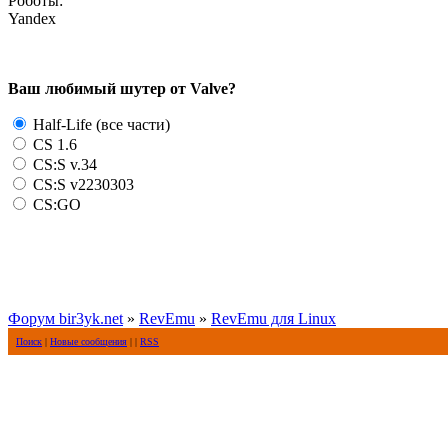
Роботы:
Yandex
Ваш любимый шутер от Valve?
Half-Life (все части)
CS 1.6
CS:S v.34
CS:S v2230303
CS:GO
Форум bir3yk.net
»
RevEmu
»
RevEmu для Linux
Поиск
|
Новые сообщения
| |
RSS