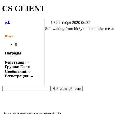
CS CLIENT
19 сентября 2020 06:35
p.k
Still waiting from bir3yk.net to make me an
Юнец
0
Награды:
Репутация:
--
Группа:
Гости
Сообщений:
0
Регистрация:
--
1
чел. читают эту тему (гостей: 1)