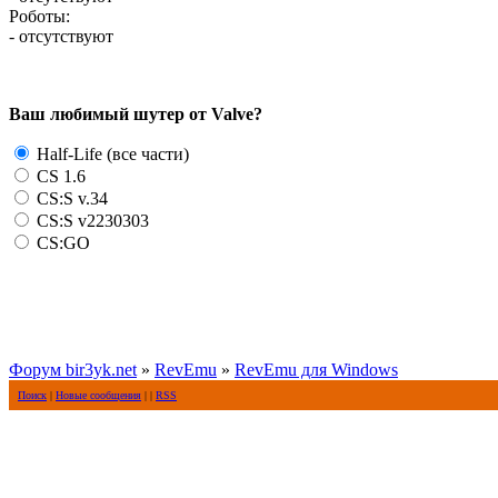
Роботы:
- отсутствуют
Ваш любимый шутер от Valve?
Half-Life (все части)
CS 1.6
CS:S v.34
CS:S v2230303
CS:GO
Форум bir3yk.net
»
RevEmu
»
RevEmu для Windows
Поиск
|
Новые сообщения
| |
RSS