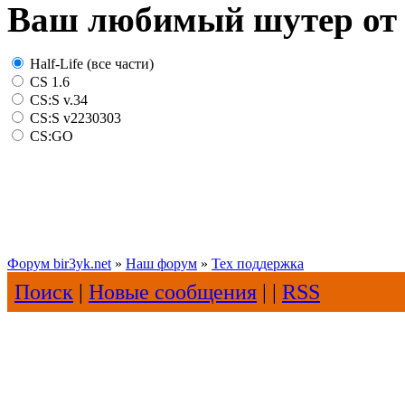
Ваш любимый шутер от 
Half-Life (все части)
CS 1.6
CS:S v.34
CS:S v2230303
CS:GO
Форум bir3yk.net
»
Наш форум
»
Тех поддержка
Поиск
|
Новые сообщения
| |
RSS