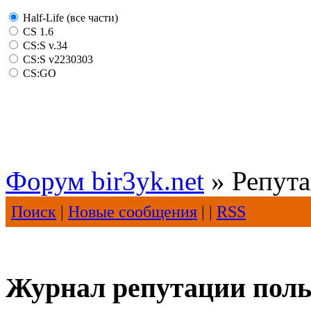
Half-Life (все части)
CS 1.6
CS:S v.34
CS:S v2230303
CS:GO
Форум bir3yk.net
» Репут
Поиск
|
Новые сообщения
| |
RSS
Журнал репутации польз