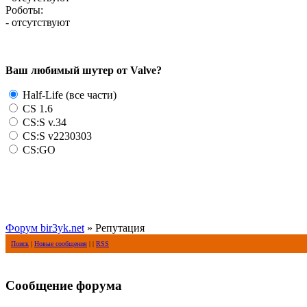
Роботы:
- отсутствуют
Ваш любимый шутер от Valve?
Half-Life (все части)
CS 1.6
CS:S v.34
CS:S v2230303
CS:GO
Форум bir3yk.net
» Репутация
Поиск
|
Новые сообщения
| |
RSS
Сообщение форума