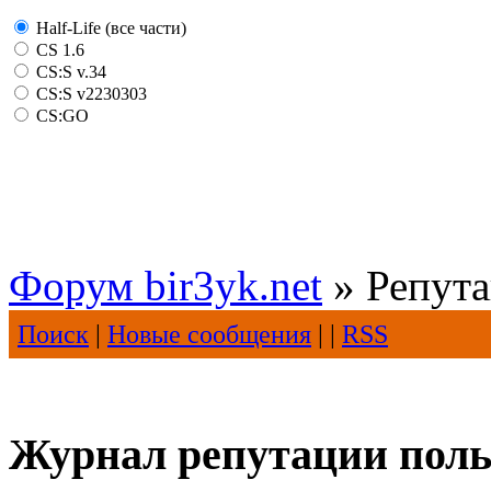
Half-Life (все части)
CS 1.6
CS:S v.34
CS:S v2230303
CS:GO
Форум bir3yk.net
» Репут
Поиск
|
Новые сообщения
| |
RSS
Журнал репутации польз