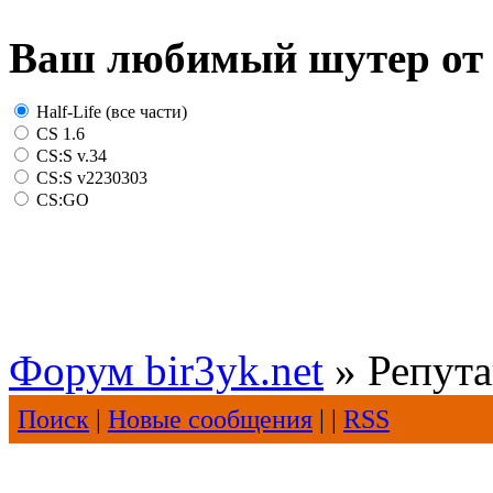
Ваш любимый шутер от 
Half-Life (все части)
CS 1.6
CS:S v.34
CS:S v2230303
CS:GO
Форум bir3yk.net
» Репут
Поиск
|
Новые сообщения
| |
RSS