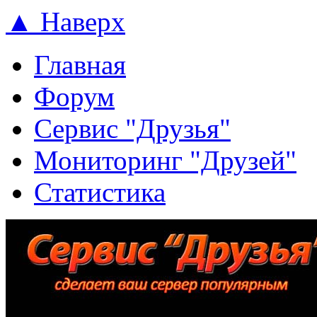
▲ Наверх
Главная
Форум
Сервис "Друзья"
Мониторинг "Друзей"
Статистика