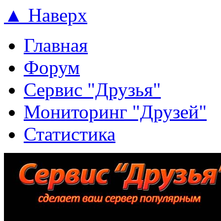
▲ Наверх
Главная
Форум
Сервис "Друзья"
Мониторинг "Друзей"
Статистика