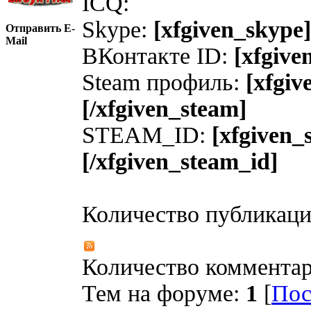
ICQ:
Skype:
[xfgiven_skype]
Отправить E-
Mail
ВКонтакте ID:
[xfgive
Steam профиль:
[xfgiv
[/xfgiven_steam]
STEAM_ID:
[xfgiven_
[/xfgiven_steam_id]
Количество публикац
Количество коммента
Тем на форуме:
1
[
Пос