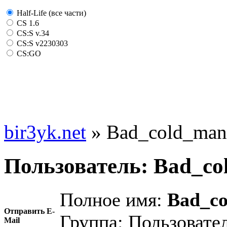
Half-Life (все части)
CS 1.6
CS:S v.34
CS:S v2230303
CS:GO
bir3yk.net
» Bad_cold_man
Пользователь: Bad_c
Полное имя:
Bad_c
Отправить E-
Группа: Пользовате
Mail