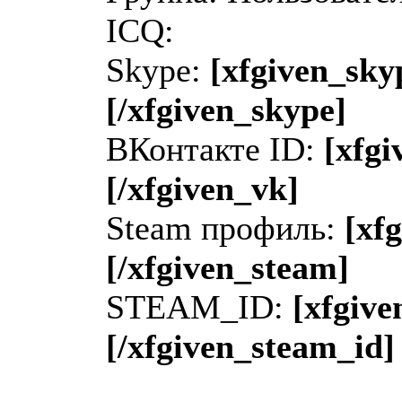
ICQ:
Skype:
[xfgiven_sky
[/xfgiven_skype]
ВКонтакте ID:
[xfgi
[/xfgiven_vk]
Steam профиль:
[xf
[/xfgiven_steam]
STEAM_ID:
[xfgive
[/xfgiven_steam_id]