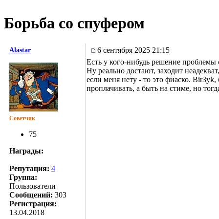
Борьба со спуфером
6 сентября 2025 21:15
Alastar
Есть у кого-нибудь решение проблемы
Ну реально достают, заходит неадекват,
если меня нету - то это фиаско. Bir3y
проплачивать, а быть на стиме, но тогд
Советчик
75
Награды:
Репутация:
4
Группа:
Пользователи
Сообщений:
303
Регистрация:
13.04.2018