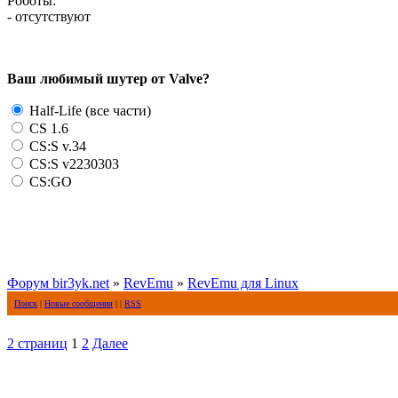
Роботы:
- отсутствуют
Ваш любимый шутер от Valve?
Half-Life (все части)
CS 1.6
CS:S v.34
CS:S v2230303
CS:GO
Форум bir3yk.net
»
RevEmu
»
RevEmu для Linux
Поиск
|
Новые сообщения
| |
RSS
2 страниц
1
2
Далее