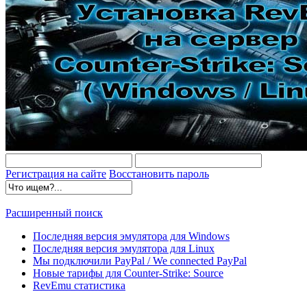
Регистрация на сайте
Восстановить пароль
Расширенный поиск
Последняя версия эмулятора для Windows
Последняя версия эмулятора для Linux
Мы подключили PayPal / We connected PayPal
Новые тарифы для Counter-Strike: Source
RevEmu статистика