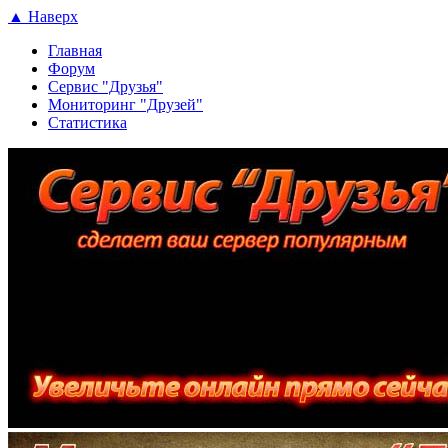
▲ Наверх
Главная
Форум
Сервис "Друзья"
Мониторинг "Друзей"
Статистика