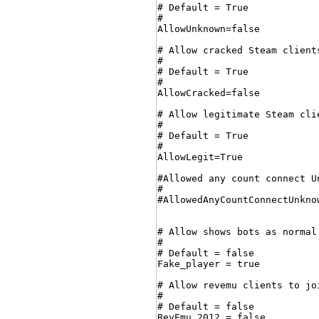
# Default = True

#

AllowUnknown=false

# Allow cracked Steam client
#

# Default = True

#

AllowCracked=false

# Allow legitimate Steam cli
#

# Default = True

#

AllowLegit=True

#Allowed any count connect U
#

#AllowedAnyCountConnectUnkno
# Allow shows bots as normal
#

# Default = false

Fake_player = true

# Allow revemu clients to jo
#

# Default = false

RevEmu_2012 = false
