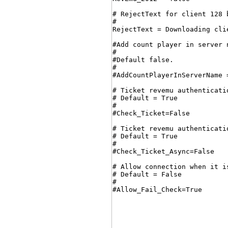
# RejectText for client 128 b
#

RejectText = Downloading cli
#Add count player in server 
#

#Default false.

#

#AddCountPlayerInServerName =
# Ticket revemu authenticatio
# Default = True

#

#Check_Ticket=False

# Ticket revemu authenticatio
# Default = True

#

#Check_Ticket_Async=False

# Allow connection when it i
# Default = False

#

#Allow_Fail_Check=True