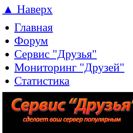
▲ Наверх
Главная
Форум
Сервис "Друзья"
Мониторинг "Друзей"
Статистика