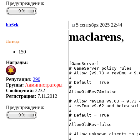
Предупреждения:
5 сентября 2025 22:44
bir3yk
maclarens
,
Легенда
150
Награды:
[GameServer]

# GameServer policy rules

# Allow (v9.73 < revEmu < 9.
#

Репутация:
290
# Default = True

Группа:
Администраторы
#

Сообщений:
2232
AllowOldRev74=false

Регистрация:
7.11.2012
# Allow revEmu v9.63 ~ 9.73 
# revEmu v9.62 and below wil
Предупреждения:
#

# Default = True

#

AllowOldRev=false

# Allow unknown clients to jo
#
