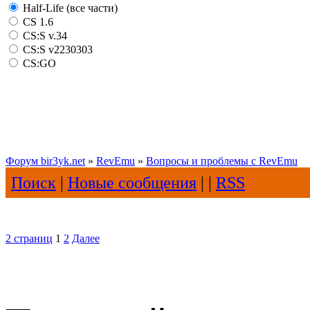
Half-Life (все части)
CS 1.6
CS:S v.34
CS:S v2230303
CS:GO
Форум bir3yk.net
»
RevEmu
»
Вопросы и проблемы с RevEmu
Поиск
|
Новые сообщения
| |
RSS
2 страниц
1
2
Далее