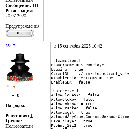
Пользователи
Сообщений:
111
Регистрация:
20.07.2020
Предупреждения:
15 сентября 2025 10:42
25:17
[steamclient]

PlayerName = SteamPlayer

Logging = true

ClientDLL = ./bin/steamclient_valv
DisableUnlockedItems = true

EnableSDK = false

Юнец
[GameServer]

0
AllowOldRev74 = false

AllowOldRev = false

AllowUnknown = true

Награды:
AllowCracked = false

AllowLegit = true

Репутация:
1
AllowedAnyCountConnectUnknownClien
Группа:
Fake_player = true

RevEmu_2012 = true

Пользователи