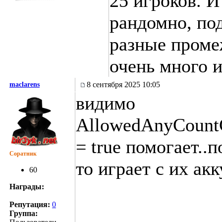
25 игроков. 
рандомно, по
разные проме
очень много и
8 сентября 2025 10:05
maclarens
видимо
AllowedAnyCount
= true помогает..
Соратник
то играет с их ак
60
Награды:
Репутация:
0
Группа: