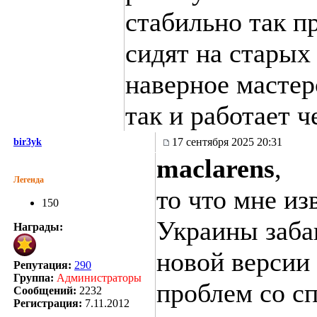
стабильно так п
сидят на старых
наверное мастер
так и работает ч
17 сентября 2025 20:31
bir3yk
maclarens
,
Легенда
то что мне из
150
Украины заба
Награды:
новой версии
Репутация:
290
Группа:
Администраторы
проблем со сп
Сообщений:
2232
Регистрация:
7.11.2012