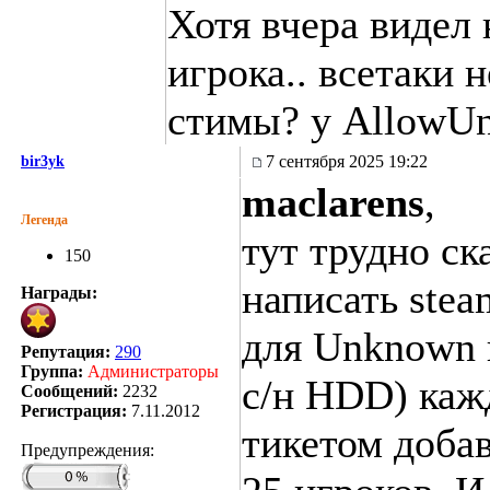
Хотя вчера видел 
игрока.. всетаки 
стимы? у AllowU
7 сентября 2025 19:22
bir3yk
maclarens
,
Легенда
тут трудно ск
150
написать ste
Награды:
для Unknown 
Репутация:
290
Группа:
Администраторы
с/н HDD) каж
Сообщений:
2232
Регистрация:
7.11.2012
тикетом добав
Предупреждения: