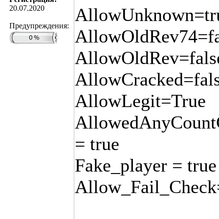
20.07.2020
AllowUnknown=tr
Предупреждения:
AllowOldRev74=fa
AllowOldRev=fals
AllowCracked=fal
AllowLegit=True
AllowedAnyCount
= true
Fake_player = true
Allow_Fail_Check