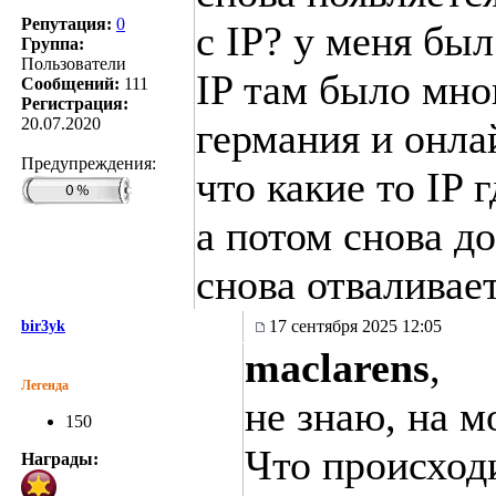
Репутация:
0
с IP? у меня был
Группа:
Пользователи
IP там было мно
Сообщений:
111
Регистрация:
20.07.2020
германия и онла
Предупреждения:
что какие то IP 
а потом снова д
снова отваливает
17 сентября 2025 12:05
bir3yk
maclarens
,
Легенда
не знаю, на м
150
Что происходи
Награды: