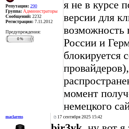
я не в курсе 
Репутация:
290
Группа:
Администраторы
версии для кл
Сообщений:
2232
Регистрация:
7.11.2012
возможность 
Предупреждения:
России и Гер
блокируется 
провайдеров),
распространен
момент получ
немецкого сай
17 сентября 2025 15:42
maclarens
bir3yk
, ну вот 