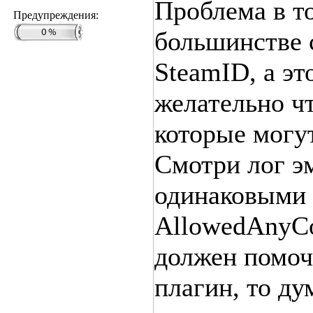
Проблема в т
Предупреждения:
большинстве с
SteamID, а эт
желательно ч
которые могу
Смотри лог э
одинаковыми 
AllowedAnyCo
должен помочь
плагин, то ду