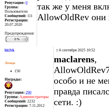
Репутация:
0
так же у меня вк
Группа:
Пользователи
AllowOldRev они 
Сообщений:
111
Регистрация:
20.07.2020
Предупреждения:
6 сентября 2025 10:52
bir3yk
maclarens
,
Легенда
AllowOldRev7
150
особо и не ме
Награды:
правда писалс
Репутация:
290
Группа:
Администраторы
сети. :)
Сообщений:
2232
Регистрация:
7.11.2012