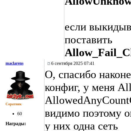
AllowUnknow
если выкидыв
поставить
Allow_Fail_
6 сентября 2025 07:41
maclarens
О, спасибо након
конфиг, у меня A
AllowedAnyCount
Соратник
видимо поэтому о
60
у них одна сеть
Награды: