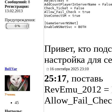
RejectText = 

Сообщений:
8
AddCountPlayerInServerName = False
Регистрация:
Check_Ticket = False

13.02.2013
Allow_Fail_Check = true

UseConectSM = true

Предупреждения:
[GameServerNSNet]

Привет, кто под
настройка для се
16 сентября 2025 23:10
Bol1Var
25:17
, поставь
RevEmu_2012 = 
Ученик
Allow_Fail_Chec
45
Награды: