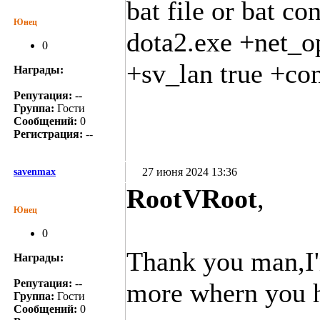
bat file or bat co
Юнец
dota2.exe +net_
0
+sv_lan true +con
Награды:
Репутация:
--
Группа:
Гости
Сообщений:
0
Регистрация:
--
27 июня 2024 13:36
savenmax
RootVRoot
,
Юнец
0
Thank you man,I'm
Награды:
Репутация:
--
more whern you 
Группа:
Гости
Сообщений:
0