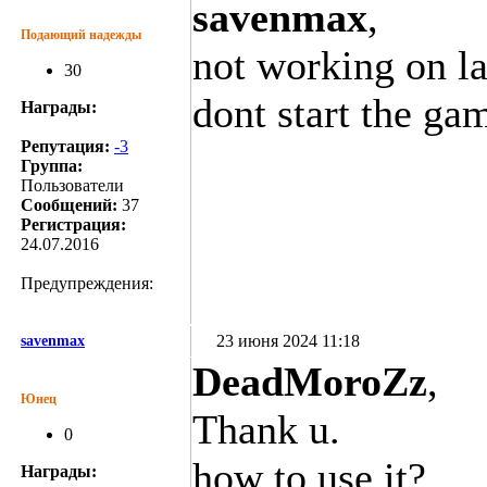
savenmax
,
Подающий надежды
not working on la
30
dont start the g
Награды:
Репутация:
-3
Группа:
Пользователи
Сообщений:
37
Регистрация:
24.07.2016
Предупреждения:
23 июня 2024 11:18
savenmax
DeadMoroZz
,
Юнец
Thank u.
0
how to use it?
Награды: