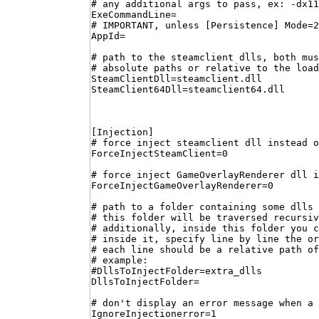
# any additional args to pass, ex: -dx11
ExeCommandLine=

# IMPORTANT, unless [Persistence] Mode=2

AppId=

# path to the steamclient dlls, both mus
# absolute paths or relative to the load
SteamClientDll=steamclient.dll

[Injection]

# force inject steamclient dll instead o
ForceInjectSteamClient=0

# force inject GameOverlayRenderer dll i
ForceInjectGameOverlayRenderer=0

# path to a folder containing some dlls 
# this folder will be traversed recursiv
# additionally, inside this folder you c
# inside it, specify line by line the or
# each line should be a relative path of
# example:

#DllsToInjectFolder=extra_dlls

DllsToInjectFolder=

# don't display an error message when a 
IgnoreInjectionerror=1
