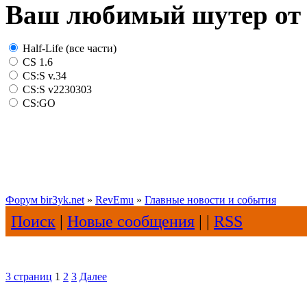
Ваш любимый шутер от 
Half-Life (все части)
CS 1.6
CS:S v.34
CS:S v2230303
CS:GO
Форум bir3yk.net
»
RevEmu
»
Главные новости и события
Поиск
|
Новые сообщения
| |
RSS
3 страниц
1
2
3
Далее