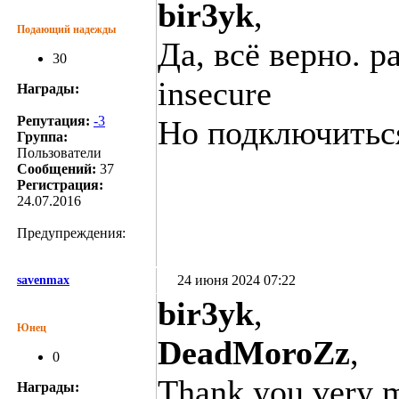
bir3yk
,
Подающий надежды
Да, всё верно. р
30
insecure
Награды:
Репутация:
-3
Но подключиться
Группа:
Пользователи
Сообщений:
37
Регистрация:
24.07.2016
Предупреждения:
24 июня 2024 07:22
savenmax
bir3yk
,
Юнец
DeadMoroZz
,
0
Thank you very mu
Награды: