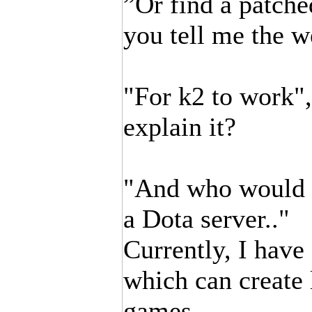
”Or find a patch
you tell me the w
"For k2 to work",
explain it?
"And who would c
a Dota server.."
Currently, I have
which can create l
games.