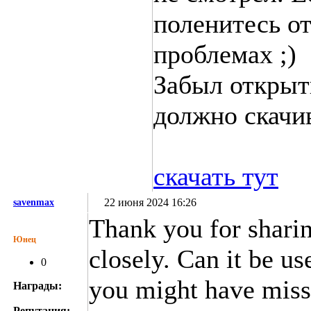
поленитесь о
проблемах ;)
Забыл открыть
должно скачив
скачать тут
22 июня 2024 16:26
savenmax
Thank you for sharin
Юнец
closely. Can it be u
0
you might have misse
Награды:
Репутация:
--