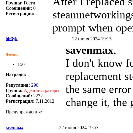
After I replaced 
Группа:
Гости
Сообщений:
0
steamnetworkingso
Регистрация:
--
prompt when ope
22 июня 2024 19:15
bir3yk
savenmax
,
Легенда
I don't know fo
150
replacement st
Награды:
Репутация:
290
the same error 
Группа:
Администраторы
Сообщений:
2232
change it, the 
Регистрация:
7.11.2012
Предупреждения:
22 июня 2024 19:53
savenmax