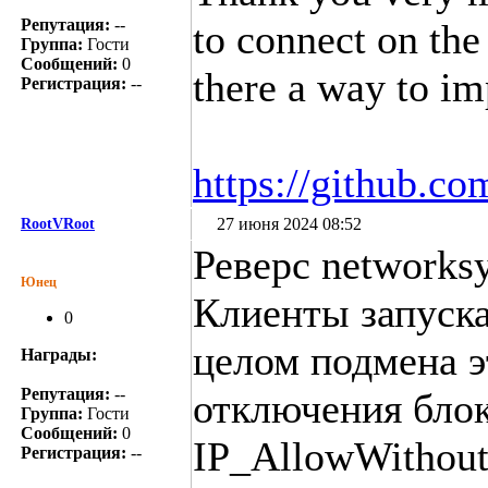
Репутация:
--
to connect on the
Группа:
Гости
Сообщений:
0
there a way to i
Регистрация:
--
https://github.co
27 июня 2024 08:52
RootVRoot
Реверс networksy
Юнец
Клиенты запуска
0
целом подмена э
Награды:
Репутация:
--
отключения блок
Группа:
Гости
Сообщений:
0
IP_AllowWithout
Регистрация:
--