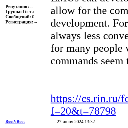
Репутация:
--
allow for the com
Группа:
Гости
Сообщений:
0
development. For
Регистрация:
--
always less conve
for many people w
commands seem to
https://cs.rin.ru
f=20&t=78798
27 июня 2024 13:32
RootVRoot