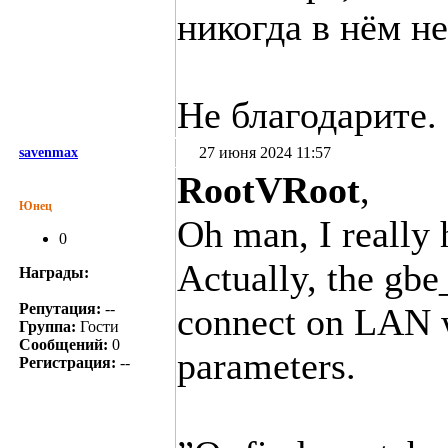
никогда в нём н
Не благодарите.
27 июня 2024 11:57
savenmax
RootVRoot
,
Юнец
Oh man, I really 
0
Actually, the gbe
Награды:
Репутация:
--
connect on LAN w
Группа:
Гости
Сообщений:
0
parameters.
Регистрация:
--