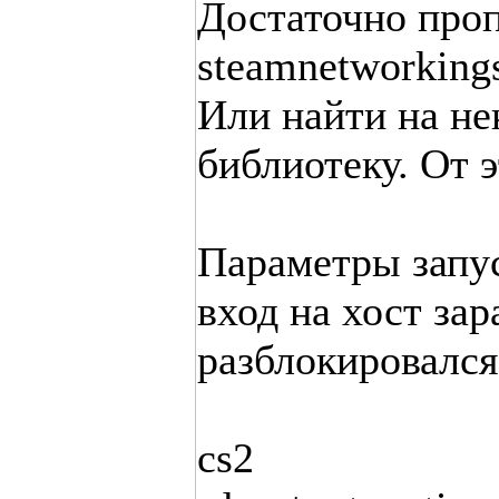
Достаточно про
steamnetworking
Или найти на не
библиотеку. От э
Параметры запус
вход на хост зар
разблокировался
cs2