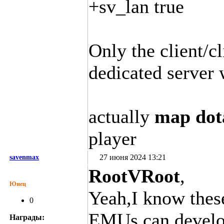
+sv_lan true
Only the client/cl
dedicated server 
actually
map dot
player
27 июня 2024 13:21
savenmax
RootVRoot
,
Юнец
Yeah,I know thes
0
EMUs can develop
Награды: