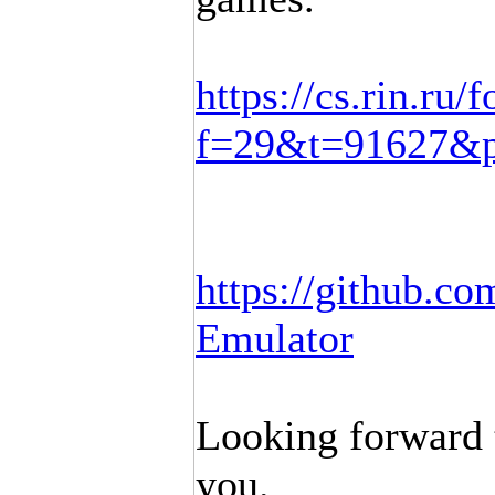
https://cs.rin.ru
f=29&t=91627&p
https://github.
Emulator
Looking forward t
you.