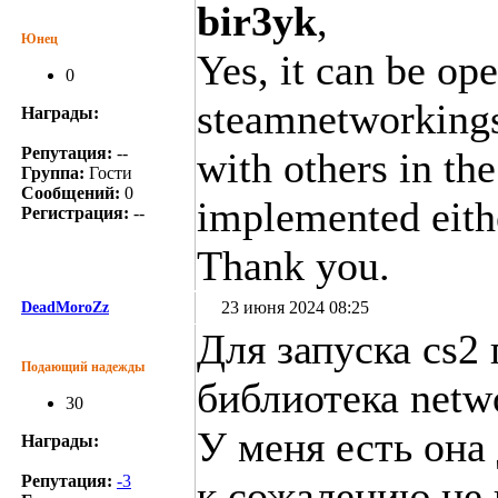
bir3yk
,
Юнец
Yes, it can be op
0
steamnetworkingso
Награды:
Репутация:
--
with others in th
Группа:
Гости
Сообщений:
0
implemented eithe
Регистрация:
--
Thank you.
23 июня 2024 08:25
DeadMoroZz
Для запуска cs2
Подающий надежды
библиотека netw
30
У меня есть она 
Награды:
Репутация:
-3
к сожалению не 