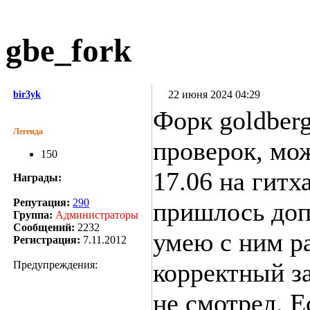
gbe_fork
22 июня 2024 04:29
bir3yk
Форк goldberg
Легенда
проверок, мож
150
17.06 на гитх
Награды:
Репутация:
290
пришлось допи
Группа:
Администраторы
Сообщений:
2232
умею с ним ра
Регистрация:
7.11.2012
корректный за
Предупреждения:
не смотрел. Е