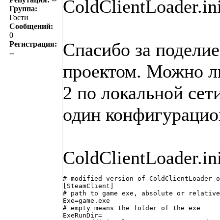
ColdClientLoader.in
Группа:
Гости
Сообщений:
0
Спасибо за поделие
Регистрация:
--
проектом. Можно ли
2 по локальной сет
один конфигурацио
ColdClientLoader.in
# modified version of ColdClientLoader o
[SteamClient]

# path to game exe, absolute or relative
Exe=game.exe

# empty means the folder of the exe

ExeRunDir=
