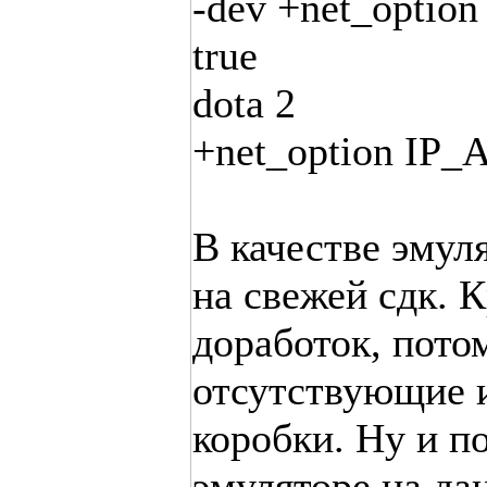
-dev +net_optio
true
dota 2
+net_option IP_A
В качестве эмул
на свежей сдк. К
доработок, пото
отсутствующие 
коробки. Ну и п
эмуляторе на да