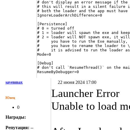
# don't display an error message if the 
# this will result in a silent failure i
# both the loader and the app must have 
IgnoreLoaderArchDifference=0

[Persistence]

# 0 = turned off

# 1 = loader will spawn the exe and keep
# 2 = loader will NOT spawn exe, it will
#     you have to run the Exe manually, 
#     you have to rename the loader to \
#     it is advised to run the loader as
Mode=0

[Debug]

# don't call `ResumeThread()` on the mai
22 июня 2024 17:00
savenmax
Launcher Error
Юнец
Unable to load m
0
Награды:
Репутация:
--