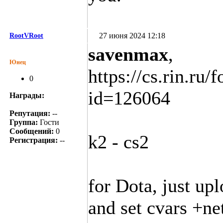
27 июня 2024 12:18
RootVRoot
savenmax
,
Юнец
https://cs.rin.ru
0
id=126064
Награды:
Репутация:
--
Группа:
Гости
Сообщений:
0
k2 - cs2
Регистрация:
--
for Dota, just up
and set cvars +n